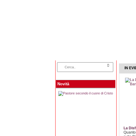
Home
Categorie
IN EV
Novità
La Disf
Quanto 