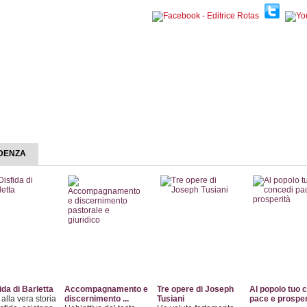
Collane
Autori
Librerie
Notizie
Eventi
Rass
IDENZA
ida di Barletta
Accompagnamento e
Tre opere di Joseph
Al popolo tuo 
alla vera storia
discernimento ...
Tusiani
pace e prosper