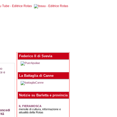
egna stampa
Contatti
Federico II di Svevia
La Battaglia di Canne
Notizie su Barletta e provincia
IL FIERAMOSCA
mensile di cultura, informazione e
concedi
Cercatori di poesia
Solo il cuore di un
La figura cristiana e
attualità della Rotas
ità
nascosta
bambino
politica di Aldo ...