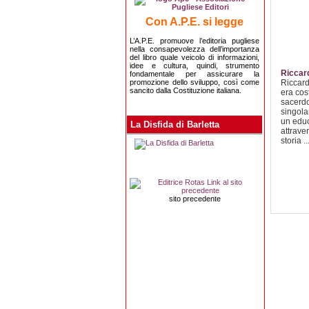
Con A.P.E. si legge
L’A.P.E. promuove l’editoria pugliese
nella consapevolezza dell’importanza
del libro quale veicolo di informazioni,
idee e cultura, quindi, strumento
Riccar
fondamentale per assicurare la
promozione dello sviluppo, così come
Riccard
sancito dalla Costituzione italiana.
era cos
sacerdo
singolar
un edu
La Disfida di Barletta
attraver
storia ..
sito precedente