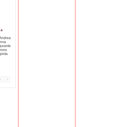
 a
 Andrea
Divagazioni di viaggio
Ettore Fieramosca
Voci di vicolo
erva
-
Alla corte del re di
“La stradina dei Poeti”,
igurante
Napoli Ferdinando
un concorso-mostra
trono
d’Aragona, fra i molti
nazionale di poesie
pinta
dignitari di elette
nato per creare una
qualità, fu educato il
“oasi culturale”
giovane Ettore del ...
nell’ambito del Centro
...
5
6