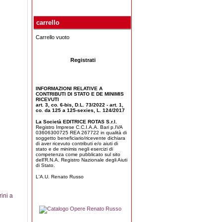
A tutti coloro che
In questo libro, che è
La figura cristiana e
attraverso le parole
mosso da
politica di Aldo Moro.
ben scelte sanno
considerazioni
Atti del Seminario di
illuminare, migliorare,
estremamente attuali,
Studio
carrello
curare sé stessi ... e
riferendosi al tempo
l'umanità!
nuovo, strano e
Carrello vuoto
sospeso della ...
Registrati
INFORMAZIONI RELATIVE A
CONTRIBUTI DI STATO E DE MINIMIS
RICEVUTI
art. 3, co. 6-bis, D.L. 73/2022 - art. 1,
co. da 125 a 125-sexies, L. 124/2017
La Società EDITRICE ROTAS S.r.l.
Registro Imprese C.C.I.A.A. Bari p.IVA
03606300725 REA 267722 in qualità di
Il sogno di Raffà
Il viaggio di
La riforma del
soggetto beneficiario/ricevente dichiara
Padre Raffaele Di Bari
Blastociccio -
processo
di aver ricevuto contributi e/o aiuti di
si è formato, fanciullo,
cubetto
matrimoniale ...
stato e de minimis negli esercizi di
nella Parrocchia della
competenza come pubblicato sul sito
C'è un posto dove si
Il presente contributo,
dell'R.N.A. Registro Nazionale degli Aiuti
Sacra Famiglia in
svegliano i sogni ed è
vuole celebrare il
di Stato.
Barletta sotto la guida
lì che comincia il
fausto anniversario
dell'allora ...
viaggio di ogni
dei dieci anni dalla
L'A.U. Renato Russo
bambino...
pubblicazione del
Motu Proprio di papa
...