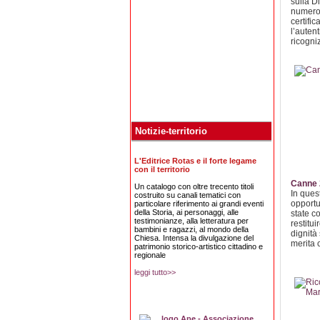
sulla D
numero
certific
l’auten
ricogniz
Notizie-territorio
L'Editrice Rotas e il forte legame
con il territorio
Canne 
Un catalogo con oltre trecento titoli
In ques
costruito su canali tematici con
opportu
particolare riferimento ai grandi eventi
della Storia, ai personaggi, alle
state co
testimonianze, alla letteratura per
restitu
bambini e ragazzi, al mondo della
dignità
Chiesa. Intensa la divulgazione del
merita c
patrimonio storico-artistico cittadino e
regionale
leggi tutto>>