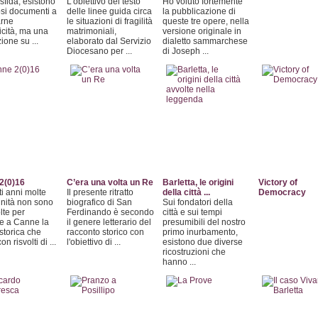
isfida, esistono
L’obiettivo del testo
Ho voluto fortemente
si documenti a
delle linee guida circa
la pubblicazione di
arne
le situazioni di fragilità
queste tre opere, nella
ticità, ma una
matrimoniali,
versione originale in
ione su ...
elaborato dal Servizio
dialetto sammarchese
Diocesano per ...
di Joseph ...
2(0)16
C’era una volta un Re
Barletta, le origini
Victory of
ti anni molte
Il presente ritratto
della città ...
Democracy
nità non sono
biografico di San
Sui fondatori della
lte per
Ferdinando è secondo
città e sui tempi
ire a Canne la
il genere letterario del
presumibili del nostro
 storica che
racconto storico con
primo inurbamento,
on risvolti di ...
l'obiettivo di ...
esistono due diverse
ricostruzioni che
hanno ...