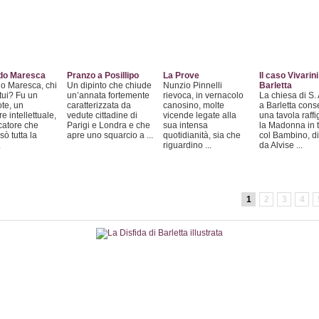
do Maresca
Pranzo a Posillipo
La Prove
Il caso Vivarini
o Maresca, chi
Un dipinto che chiude
Nunzio Pinnelli
Barletta
tui? Fu un
un’annata fortemente
rievoca, in vernacolo
La chiesa di S.
te, un
caratterizzata da
canosino, molte
a Barletta cons
e intellettuale,
vedute cittadine di
vicende legate alla
una tavola raff
catore che
Parigi e Londra e che
sua intensa
la Madonna in 
sò tutta la
apre uno squarcio a ...
quotidianità, sia che
col Bambino, di
.
riguardino ...
da Alvise ...
1
2
3
4