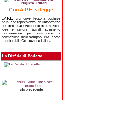
Con A.P.E. si legge
L’A.P.E. promuove l’editoria pugliese
nella consapevolezza dell’importanza
del libro quale veicolo di informazioni,
idee e cultura, quindi, strumento
fondamentale per assicurare la
promozione dello sviluppo, così come
sancito dalla Costituzione italiana.
La Disfida di Barletta
sito precedente
Editrice Rotas
Via Risorgimento, 8 - 76121 Barletta (BT) - 
Copyright 