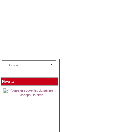
Home
Categorie
Collane
Autori
L
Novità