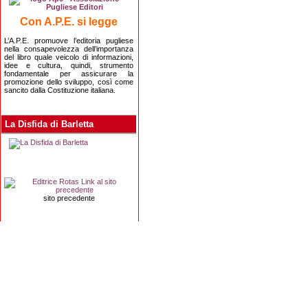
Con A.P.E. si legge
L’A.P.E. promuove l’editoria pugliese
nella consapevolezza dell’importanza
del libro quale veicolo di informazioni,
idee e cultura, quindi, strumento
fondamentale per assicurare la
promozione dello sviluppo, così come
sancito dalla Costituzione italiana.
La Disfida di Barletta
sito precedente
Editrice Rotas
Via Risorgimento, 8 - 76121 Barletta (BT) - 
Copyright 