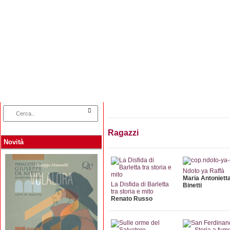
Home
Categorie
Collane
Autori
L
Ragazzi
Novità
Ndoto ya Raffà
Maria Antoniett
La Disfida di Barletta
Binetti
tra storia e mito
Renato Russo