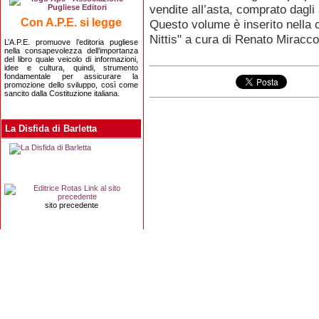
vendite all’asta, comprato dagli a
Con A.P.E. si legge
Questo volume è inserito nella 
Nittis" a cura di Renato Miracco
L’A.P.E. promuove l’editoria pugliese
nella consapevolezza dell’importanza
del libro quale veicolo di informazioni,
idee e cultura, quindi, strumento
fondamentale per assicurare la
promozione dello sviluppo, così come
sancito dalla Costituzione italiana.
La Disfida di Barletta
sito precedente
Editrice Rotas
Via Risorgimento, 8 - 76121 Barletta (BT) - 
Copyright 