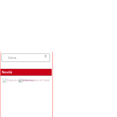
Home
Categorie
Collane
Autori
L
Novità