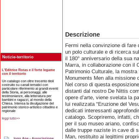
Descrizione
Fermi nella convinzione di fare
un polo culturale e di ricerca sul
Notizie-territorio
il 180° anniversario della sua n
Marra, in collaborazione con il 
L'Editrice Rotas e il forte legame
Patrimonio Culturale, la mostra 
con il territorio
Monuments Men alla missione de
Un catalogo con oltre trecento titoli
Nel corso di questa esposizion
costruito su canali tematici con
particolare riferimento ai grandi eventi
distanti dal nostro De Nittis co
della Storia, ai personaggi, alle
testimonianze, alla letteratura per
opere d’arte, viene svelata la p
bambini e ragazzi, al mondo della
lui realizzata “Eruzione del Vesu
Chiesa. Intensa la divulgazione del
patrimonio storico-artistico cittadino e
dedicati interessanti approfond
regionale
catalogo. Scopriremo, infatti, ch
leggi tutto>>
per il suo museo ariano, confis
dalle truppe naziste in cave di 
Man, restituito ai legittimi prop