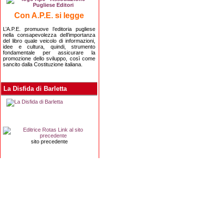
Con A.P.E. si legge
L’A.P.E. promuove l’editoria pugliese
nella consapevolezza dell’importanza
del libro quale veicolo di informazioni,
idee e cultura, quindi, strumento
fondamentale per assicurare la
promozione dello sviluppo, così come
sancito dalla Costituzione italiana.
La Disfida di Barletta
sito precedente
Editrice Rotas
Via Risorgimento, 8 - 76121 Barletta (BT) - 
Copyright 