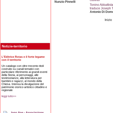
Nunzio Pinnelli
Tonino Abbattist
traduce Joseph 
Antonio Di Dom
Inizio
Notizie-territorio
L'Editrice Rotas e il forte legame
con il territorio
Un catalogo con oltre trecento titoli
costruito su canali tematici con
particolare riferimento ai grandi eventi
della Storia, ai personaggi, alle
testimonianze, alla letteratura per
bambini e ragazzi, al mondo della
Chiesa. Intensa la divulgazione del
patrimonio storico-artistico cittadino e
regionale
leggi tutto>>