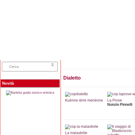
Home
Categorie
Collane
Autori
L
Dialetto
Novità
Kuènne iérre menènne
La Prove
Nunzio Pinnelli
La malastréte