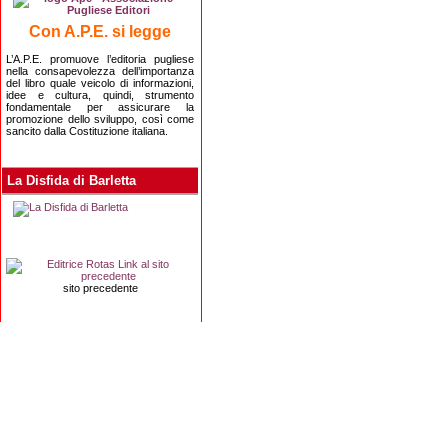
Con A.P.E. si legge
L’A.P.E. promuove l’editoria pugliese
nella consapevolezza dell’importanza
del libro quale veicolo di informazioni,
idee e cultura, quindi, strumento
fondamentale per assicurare la
promozione dello sviluppo, così come
sancito dalla Costituzione italiana.
La Disfida di Barletta
sito precedente
Editrice Rotas
Via Risorgimento, 8 - 76121 Barletta (BT) - 
Copyright 