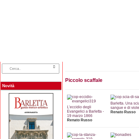
Home
Categorie
Collane
Autori
L
Piccolo scaffale
Novità
Barletta. Una sci
L’eccidio degli
sangue e di viol
Evangelici a Barletta -
Renato Russo
19 marzo 1866
Renato Russo