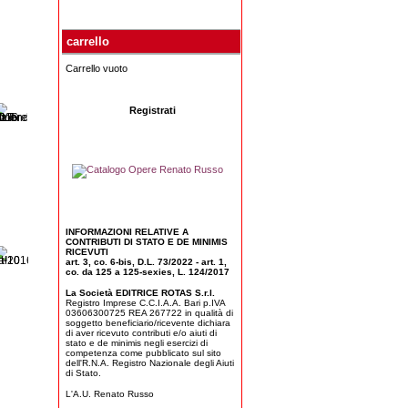
carrello
Carrello vuoto
Registrati
INFORMAZIONI RELATIVE A
CONTRIBUTI DI STATO E DE MINIMIS
RICEVUTI
art. 3, co. 6-bis, D.L. 73/2022 - art. 1,
co. da 125 a 125-sexies, L. 124/2017
La Società EDITRICE ROTAS S.r.l.
Registro Imprese C.C.I.A.A. Bari p.IVA
03606300725 REA 267722 in qualità di
soggetto beneficiario/ricevente dichiara
di aver ricevuto contributi e/o aiuti di
stato e de minimis negli esercizi di
competenza come pubblicato sul sito
dell'R.N.A. Registro Nazionale degli Aiuti
di Stato.
L'A.U. Renato Russo