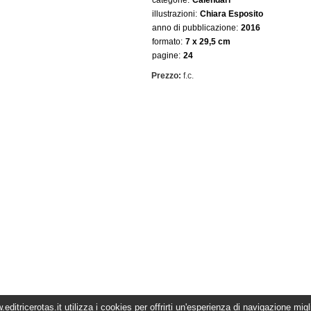
categorie:
Calendari
illustrazioni:
Chiara Esposito
anno di pubblicazione:
2016
formato:
7 x 29,5 cm
pagine:
24
Prezzo:
f.c.
editricerotas.it utilizza i cookies per offrirti un'esperienza di navigazione migl