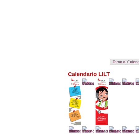
Collane
Autori
Librerie
Notizie
Eventi
Rass
Torna a: Calen
Calendario LILT