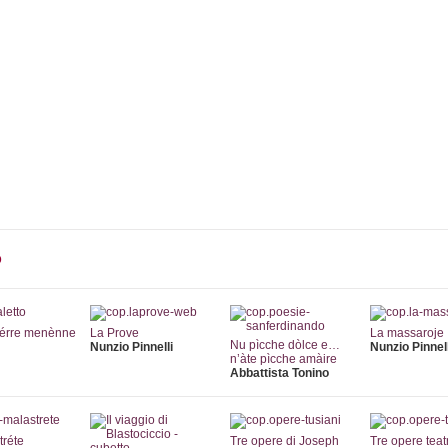
Collane
Autori
Librerie
Notizie
Eventi
Rass
o
iérre menènne
La Prove
La massaroje
Nu pìcche dòlce e…
Nunzio Pinnelli
Nunzio Pinnell
n’àte pìcche amàire
Abbattista Tonino
tréte
Tre opere di Joseph
Tre opere teatr