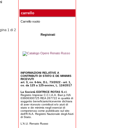
ni
carrello
Carrello vuoto
gina 1 di 2
Registrati
INFORMAZIONI RELATIVE A
CONTRIBUTI DI STATO E DE MINIMIS
RICEVUTI
art. 3, co. 6-bis, D.L. 73/2022 - art. 1,
co. da 125 a 125-sexies, L. 124/2017
La Società EDITRICE ROTAS S.r.l.
Registro Imprese C.C.I.A.A. Bari p.IVA
03606300725 REA 267722 in qualità di
soggetto beneficiario/ricevente dichiara
di aver ricevuto contributi e/o aiuti di
stato e de minimis negli esercizi di
competenza come pubblicato sul sito
dell'R.N.A. Registro Nazionale degli Aiuti
di Stato.
L'A.U. Renato Russo