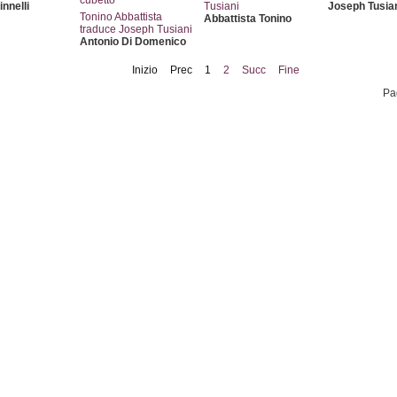
nnelli
Tusiani
Joseph Tusia
Tonino Abbattista
Abbattista Tonino
traduce Joseph Tusiani
Antonio Di Domenico
Inizio
Prec
1
2
Succ
Fine
Pa