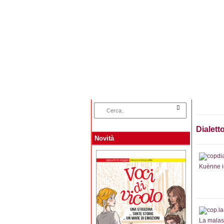
Home
Categorie
Dialett
Novità
Kuènne 
La malas