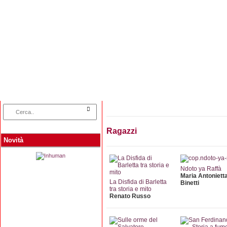
Home
Categorie
Collane
Autori
L
Ragazzi
Novità
Ndoto ya Raffà
Maria Antoniett
La Disfida di Barletta
Binetti
tra storia e mito
Renato Russo