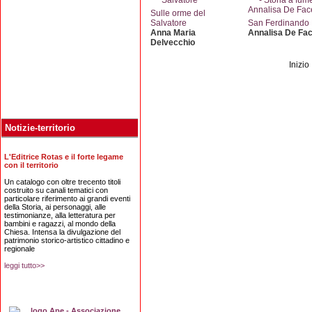
Sulle orme del
Salvatore
San Ferdinando
Anna Maria
Annalisa De Fac
Delvecchio
Inizio
Notizie-territorio
L'Editrice Rotas e il forte legame
con il territorio
Un catalogo con oltre trecento titoli
costruito su canali tematici con
particolare riferimento ai grandi eventi
della Storia, ai personaggi, alle
testimonianze, alla letteratura per
bambini e ragazzi, al mondo della
Chiesa. Intensa la divulgazione del
patrimonio storico-artistico cittadino e
regionale
leggi tutto>>