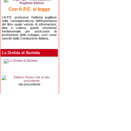
Con A.P.E. si legge
L’A.P.E. promuove l’editoria pugliese
nella consapevolezza dell’importanza
del libro quale veicolo di informazioni,
idee e cultura, quindi, strumento
fondamentale per assicurare la
promozione dello sviluppo, così come
sancito dalla Costituzione italiana.
La Disfida di Barletta
sito precedente
Editrice Rotas
Via Risorgimento, 8 - 76121 Barletta (BT) - 
Copyright 