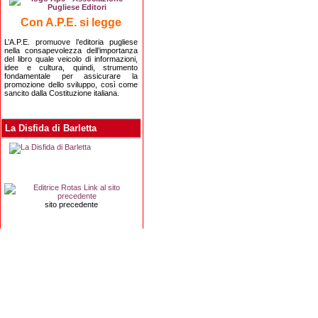
Con A.P.E. si legge
L’A.P.E. promuove l’editoria pugliese
nella consapevolezza dell’importanza
del libro quale veicolo di informazioni,
idee e cultura, quindi, strumento
fondamentale per assicurare la
promozione dello sviluppo, così come
sancito dalla Costituzione italiana.
La Disfida di Barletta
sito precedente
Editrice Rotas
Via Risorgimento, 8 - 76121 Barletta (BT) - 
Copyright 