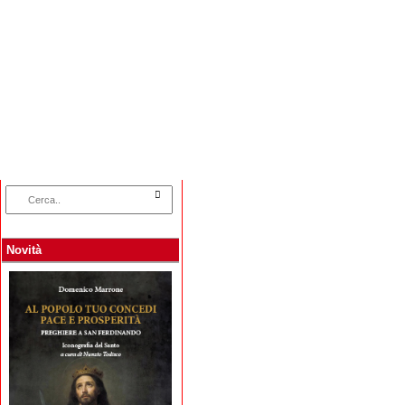
Home
Categorie
Collane
Autori
L
Novità