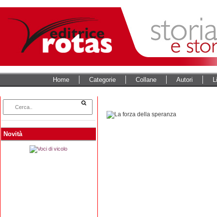
Home
Categorie
Collane
Autori
L
Novità