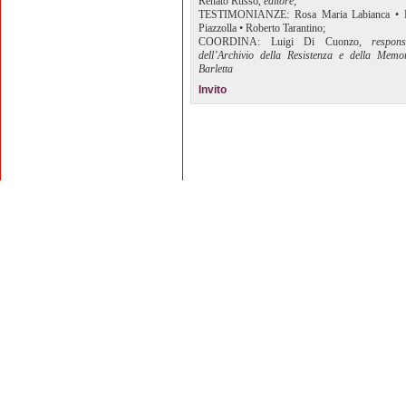
Renato Russo,
editore;
TESTIMONIANZE: Rosa Maria Labianca • L
Piazzolla • Roberto Tarantino;
COORDINA: Luigi Di Cuonzo,
respons
dell’Archivio della Resistenza e della Memo
Barletta
Invito
Editrice Rotas
Via Risorgimento, 8 - 76121 Barletta (BT) - 
Copyright 