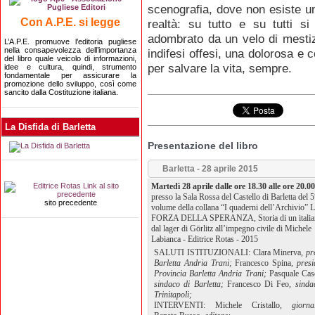
scenografia, dove non esiste u
Con A.P.E. si legge
realtà: su tutto e su tutti 
adombrato da un velo di mestizi
L’A.P.E. promuove l’editoria pugliese
nella consapevolezza dell’importanza
indifesi offesi, una dolorosa e 
del libro quale veicolo di informazioni,
per salvare la vita, sempre.
idee e cultura, quindi, strumento
fondamentale per assicurare la
promozione dello sviluppo, così come
sancito dalla Costituzione italiana.
La Disfida di Barletta
Presentazione del libro
Barletta - 28 aprile 2015
Martedì 28 aprile dalle ore 18.30 alle ore 20.00
presso la Sala Rossa del Castello di Barletta del 5
sito precedente
volume della collana “I quaderni dell’Archivio” 
FORZA DELLA SPERANZA, Storia di un italia
dal lager di Görlitz all’impegno civile di Michele
Labianca - Editrice Rotas - 2015
SALUTI ISTITUZIONALI: Clara Minerva,
pr
Barletta Andria Trani;
Francesco Spina,
presi
Provincia Barletta Andria Trani;
Pasquale Casc
sindaco di Barletta;
Francesco Di Feo,
sinda
Trinitapoli;
INTERVENTI: Michele Cristallo,
giornal