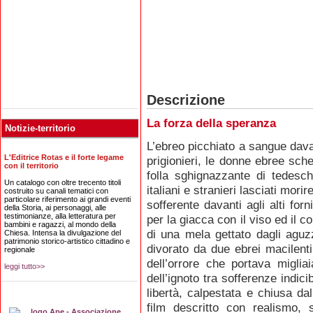
Descrizione
La forza della speranza
Notizie-territorio
L’ebreo picchiato a sangue davant
L'Editrice Rotas e il forte legame
prigionieri, le donne ebree sche
con il territorio
folla sghignazzante di tedeschi
Un catalogo con oltre trecento titoli
italiani e stranieri lasciati mori
costruito su canali tematici con
particolare riferimento ai grandi eventi
sofferente davanti agli alti forn
della Storia, ai personaggi, alle
testimonianze, alla letteratura per
per la giacca con il viso ed il c
bambini e ragazzi, al mondo della
di una mela gettato dagli aguzzi
Chiesa. Intensa la divulgazione del
patrimonio storico-artistico cittadino e
divorato da due ebrei macilenti
regionale
dell’orrore che portava migliai
leggi tutto>>
dell’ignoto tra sofferenze indici
libertà, calpestata e chiusa da
film descritto con realismo, 