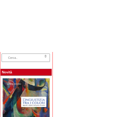
Home
Categorie
Collane
Autori
L
Novità