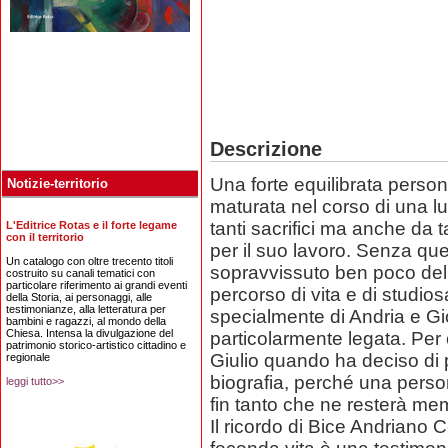
Descrizione
Una forte equilibrata persona
Notizie-territorio
maturata nel corso di una l
tanti sacrifici ma anche da 
L'Editrice Rotas e il forte legame
con il territorio
per il suo lavoro. Senza que
Un catalogo con oltre trecento titoli
sopravvissuto ben poco della 
costruito su canali tematici con
particolare riferimento ai grandi eventi
percorso di vita e di studiosa 
della Storia, ai personaggi, alle
testimonianze, alla letteratura per
specialmente di Andria e Giov
bambini e ragazzi, al mondo della
Chiesa. Intensa la divulgazione del
particolarmente legata. Per c
patrimonio storico-artistico cittadino e
Giulio quando ha deciso di 
regionale
biografia, perché una per
leggi tutto>>
fin tanto che ne resterà me
Il ricordo di Bice Andriano C