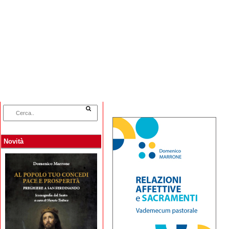
Home
Categorie
Collane
Autori
L
Novità