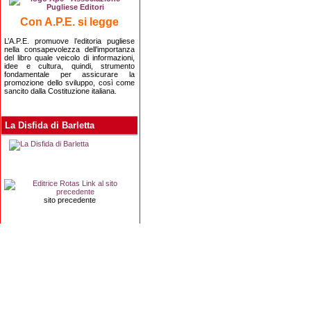
Con A.P.E. si legge
L’A.P.E. promuove l’editoria pugliese
nella consapevolezza dell’importanza
del libro quale veicolo di informazioni,
idee e cultura, quindi, strumento
fondamentale per assicurare la
promozione dello sviluppo, così come
sancito dalla Costituzione italiana.
La Disfida di Barletta
sito precedente
Editrice Rotas
Via Risorgimento, 8 - 76121 Barletta (BT) - 
Copyright 