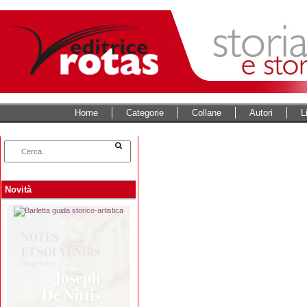
Home
Categorie
Collane
Autori
L
Novità