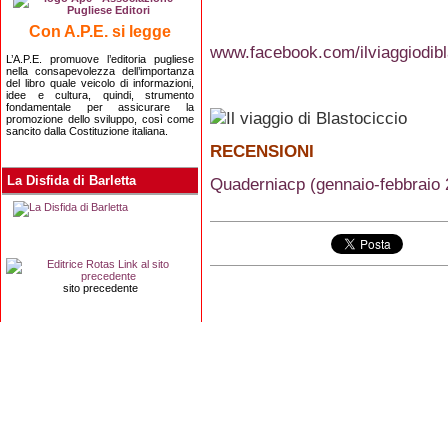
Con A.P.E. si legge
www.facebook.com/ilviaggiodibl
L’A.P.E. promuove l’editoria pugliese
nella consapevolezza dell’importanza
del libro quale veicolo di informazioni,
idee e cultura, quindi, strumento
fondamentale per assicurare la
promozione dello sviluppo, così come
sancito dalla Costituzione italiana.
RECENSIONI
La Disfida di Barletta
Quaderniacp (gennaio-febbraio 
sito precedente
Editrice Rotas
Via Risorgimento, 8 - 76121 Barletta (BT) - 
Copyright 