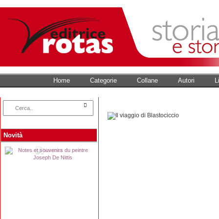
Home
Categorie
Collane
Autori
L
Novità