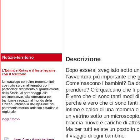
Notizie-territorio
Descrizione
Dopo essersi svegliato sotto un
L'Editrice Rotas e il forte legame
con il territorio
l’avventura più importante che g
Un catalogo con oltre trecento titoli
Come nascono i bambini? Da dov
costruito su canali tematici con
prendere? C’è qualcuno che li po
particolare riferimento ai grandi eventi
della Storia, ai personaggi, alle
È vero che ci sono tanti modi di 
testimonianze, alla letteratura per
bambini e ragazzi, al mondo della
perché è vero che ci sono tanti 
Chiesa. Intensa la divulgazione del
patrimonio storico-artistico cittadino e
intimo e caldo di una mamma e d
regionale
un vetrino sotto un microscopio,
leggi tutto>>
braccia nuove e cariche di atte
Ma per tutti esiste un posto in c
il viaggio di ogni bambino.