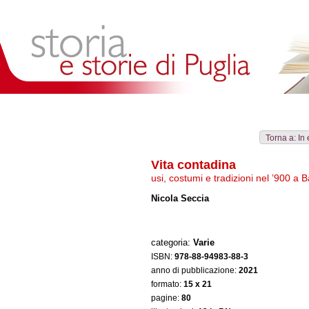
Collane
Autori
Librerie
Notizie
Eventi
Rass
Torna a: In
Vita contadina
usi, costumi e tradizioni nel ’900 a B
Nicola Seccia
categoria:
Varie
ISBN:
978-88-94983-88-3
anno di pubblicazione:
2021
formato:
15 x 21
pagine:
80