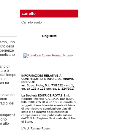
carrello
Carrello vuoto
Registrati
uardo, uno
suto della
sperienze
, motivano
ano gli
iare e
a dal tempo
INFORMAZIONI RELATIVE A
suto,
CONTRIBUTI DI STATO E DE MINIMIS
RICEVUTI
er far
art. 3, co. 6-bis, D.L. 73/2022 - art. 1,
co. da 125 a 125-sexies, L. 124/2017
nserva nel
La Società EDITRICE ROTAS S.r.l.
dulti
Registro Imprese C.C.I.A.A. Bari p.IVA
03606300725 REA 267722 in qualità di
radici del
soggetto beneficiario/ricevente dichiara
di aver ricevuto contributi e/o aiuti di
stato e de minimis negli esercizi di
semplicità,
competenza come pubblicato sul sito
dell'R.N.A. Registro Nazionale degli Aiuti
tegno
di Stato.
o allo
L'A.U. Renato Russo