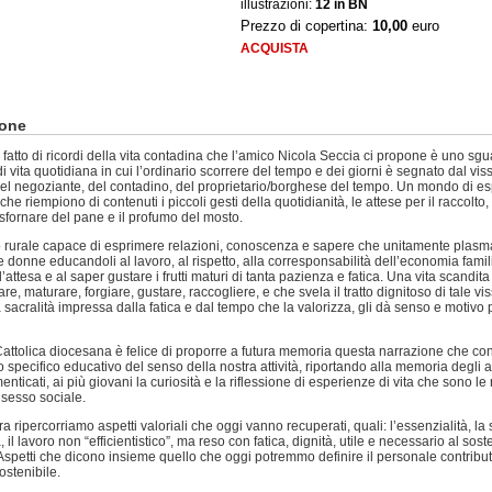
illustrazioni:
12 in BN
Prezzo di copertina:
10,00
euro
ACQUISTA
ione
o fatto di ricordi della vita contadina che l’amico Nicola Seccia ci propone è uno sg
i vita quotidiana in cui l’ordinario scorrere del tempo e dei giorni è segnato dal vis
del negoziante, del contadino, del proprietario/borghese del tempo. Un mondo di e
 che riempiono di contenuti i piccoli gesti della quotidianità, le attese per il raccolto
o sfornare del pane e il profumo del mosto.
rurale capace di esprimere relazioni, conoscenza e sapere che unitamente plasm
e donne educandoli al lavoro, al rispetto, alla corresponsabilità dell’economia famil
l’attesa e al saper gustare i frutti maturi di tanta pazienza e fatica. Una vita scandit
e, maturare, forgiare, gustare, raccogliere, e che svela il tratto dignitoso di tale vis
 sacralità impressa dalla fatica e dal tempo che la valorizza, gli dà senso e motivo p
attolica diocesana è felice di proporre a futura memoria questa narrazione che co
o specifico educativo del senso della nostra attività, riportando alla memoria degli a
enticati, ai più giovani la curiosità e la riflessione di esperienze di vita che sono le 
sesso sociale.
ra ripercorriamo aspetti valoriali che oggi vanno recuperati, quali: l’essenzialità, la 
, il lavoro non “efficientistico”, ma reso con fatica, dignità, utile e necessario al sos
 Aspetti che dicono insieme quello che oggi potremmo definire il personale contribut
ostenibile.