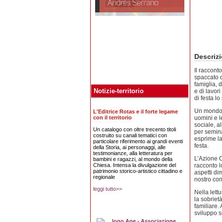
Descriz
Il raccont
spaccato d
famiglia, 
Notizie-territorio
e di lavori
di festa l
Un mondo 
L'Editrice Rotas e il forte legame
con il territorio
uomini e l
sociale, al
Un catalogo con oltre trecento titoli
per seminar
costruito su canali tematici con
esprime la
particolare riferimento ai grandi eventi
festa.
della Storia, ai personaggi, alle
testimonianze, alla letteratura per
L’Azione C
bambini e ragazzi, al mondo della
Chiesa. Intensa la divulgazione del
racconto l
patrimonio storico-artistico cittadino e
aspetti dim
regionale
nostro con
leggi tutto>>
Nella lettu
la sobrietà
familiare.
sviluppo s