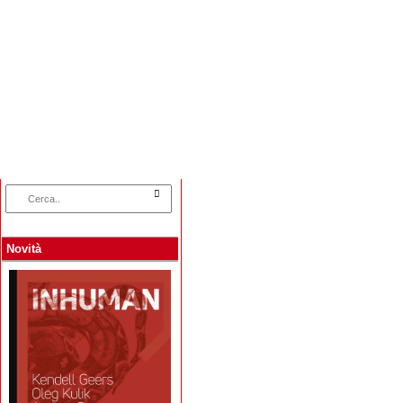
Home
Categorie
Collane
Autori
L
Novità