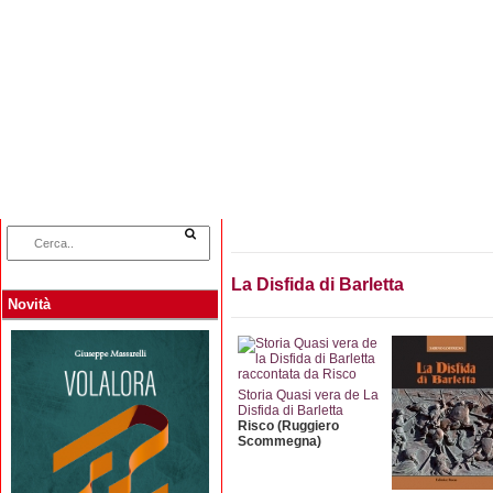
Home
Categorie
Collane
Autori
L
La Disfida di Barletta
Novità
Storia Quasi vera de La
Disfida di Barletta
Risco (Ruggiero
Scommegna)