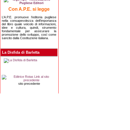
Con A.P.E. si legge
L’A.P.E. promuove l’editoria pugliese
nella consapevolezza dell’importanza
del libro quale veicolo di informazioni,
idee e cultura, quindi, strumento
fondamentale per assicurare la
promozione dello sviluppo, così come
sancito dalla Costituzione italiana.
La Disfida di Barletta
sito precedente
Editrice Rotas
Via Risorgimento, 8 - 76121 Barletta (BT) - 
Copyright 