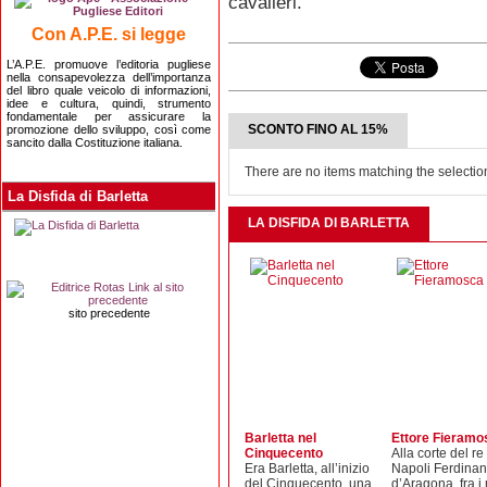
cavalieri.
Con A.P.E. si legge
L’A.P.E. promuove l’editoria pugliese
nella consapevolezza dell’importanza
del libro quale veicolo di informazioni,
idee e cultura, quindi, strumento
fondamentale per assicurare la
SCONTO FINO AL 15%
promozione dello sviluppo, così come
sancito dalla Costituzione italiana.
There are no items matching the selectio
La Disfida di Barletta
LA DISFIDA DI BARLETTA
sito precedente
Barletta nel
Ettore Fieramo
Cinquecento
Alla corte del re
Era Barletta, all’inizio
Napoli Ferdina
del Cinquecento, una
d’Aragona, fra i 