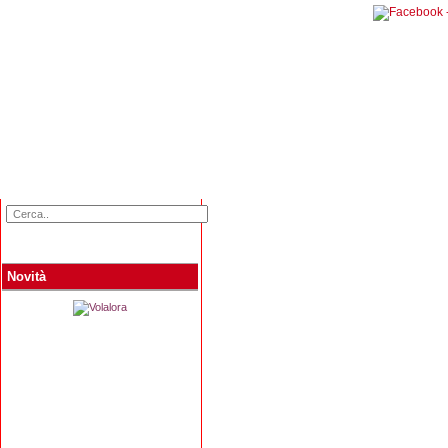
Home
Categorie
Collane
Autori
L
Novità