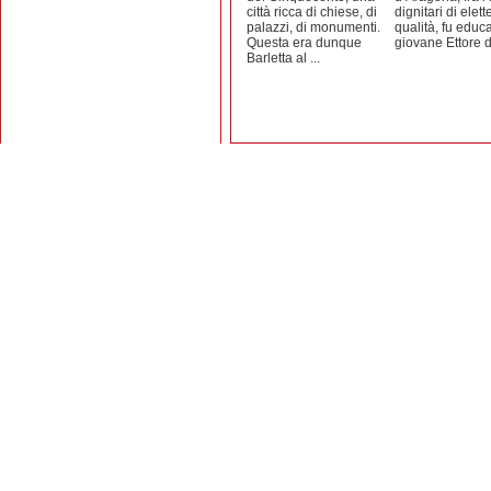
città ricca di chiese, di
dignitari di elett
palazzi, di monumenti.
qualità, fu educa
Questa era dunque
giovane Ettore de
Barletta al ...
Editrice Rotas
Via Risorgimento, 8 - 76121 Barletta (BT) - 
Copyright 