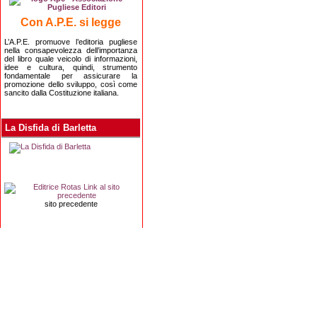
Con A.P.E. si legge
L’A.P.E. promuove l’editoria pugliese
nella consapevolezza dell’importanza
del libro quale veicolo di informazioni,
idee e cultura, quindi, strumento
fondamentale per assicurare la
promozione dello sviluppo, così come
sancito dalla Costituzione italiana.
La Disfida di Barletta
sito precedente
Editrice Rotas
Via Risorgimento, 8 - 76121 Barletta (BT) - 
Copyright 