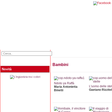
Home
Categorie
Collane
Autori
L
Bambini
Novità
Ndoto ya Raffà
L'uomo delle stel
Maria Antonietta
Gaetano Rizzitel
Binetti