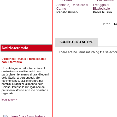
Annibale, il vincitore di
Il viaggio di
Canne
Blastociccio
Renato Russo
Paola Russo
Inizio
P
SCONTO FINO AL 15%
Notizie-territorio
There are no items matching the selectio
L'Editrice Rotas e il forte legame
con il territorio
Un catalogo con oltre trecento titoli
costruito su canali tematici con
particolare riferimento ai grandi eventi
della Storia, ai personaggi, alle
testimonianze, alla letteratura per
bambini e ragazzi, al mondo della
Chiesa. Intensa la divulgazione del
patrimonio storico-artistico cittadino e
regionale
leggi tutto>>