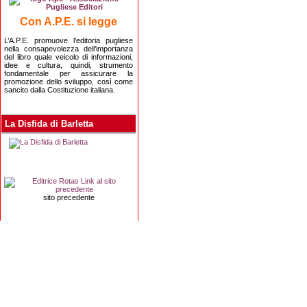
Con A.P.E. si legge
L’A.P.E. promuove l’editoria pugliese
nella consapevolezza dell’importanza
del libro quale veicolo di informazioni,
idee e cultura, quindi, strumento
fondamentale per assicurare la
promozione dello sviluppo, così come
sancito dalla Costituzione italiana.
La Disfida di Barletta
sito precedente
Editrice Rotas
Via Risorgimento, 8 - 76121 Barletta (BT) - 
Copyright 