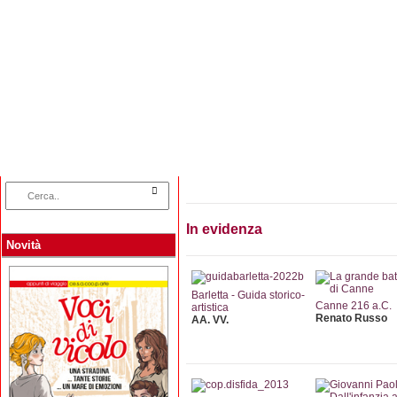
Home
Categorie
Collane
Autori
L
In evidenza
Novità
Barletta - Guida storico-
Canne 216 a.C.
artistica
Renato Russo
AA. VV.