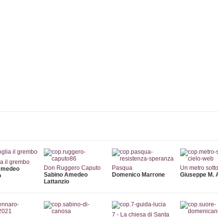
Collane
Autori
Librerie
Notizie
Eventi
Rass
a il grembo
Don Ruggero Caputo
Pasqua
Un metro sotto 
Amedeo
Sabino Amedeo
Domenico Marrone
Giuseppe M. 
o
Lattanzio
7 - La chiesa di Santa