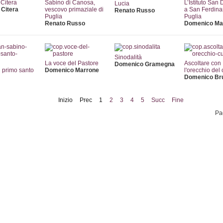
Citera
Sabino di Canosa,
L’Istituto San
Lucia
Citera
vescovo primaziale di
a San Ferdina
Renato Russo
Puglia
Puglia
Renato Russo
Domenico Ma
Sinodalità
La voce del Pastore
Ascoltare con
Domenico Gramegna
l primo santo
Domenico Marrone
l'orecchio del
Domenico Br
Inizio
Prec
1
2
3
4
5
Succ
Fine
Pa