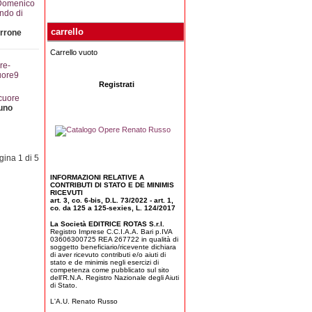
 Domenico
ndo di
carrello
rrone
Carrello vuoto
Registrati
 cuore
uno
gina 1 di 5
INFORMAZIONI RELATIVE A
CONTRIBUTI DI STATO E DE MINIMIS
RICEVUTI
art. 3, co. 6-bis, D.L. 73/2022 - art. 1,
co. da 125 a 125-sexies, L. 124/2017
La Società EDITRICE ROTAS S.r.l.
Registro Imprese C.C.I.A.A. Bari p.IVA
03606300725 REA 267722 in qualità di
soggetto beneficiario/ricevente dichiara
di aver ricevuto contributi e/o aiuti di
stato e de minimis negli esercizi di
competenza come pubblicato sul sito
dell'R.N.A. Registro Nazionale degli Aiuti
di Stato.
L'A.U. Renato Russo