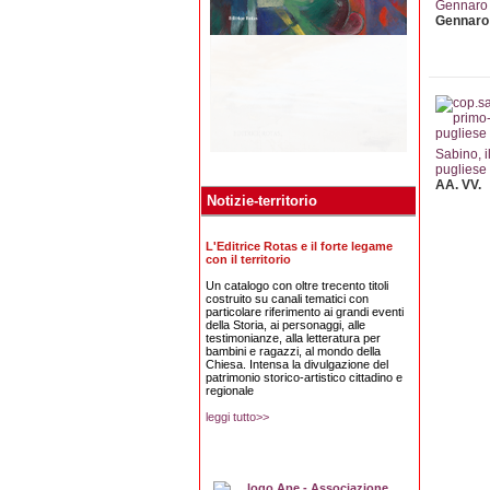
Gennaro 
Gennaro 
Sabino, i
pugliese
AA. VV.
Notizie-territorio
L'Editrice Rotas e il forte legame
con il territorio
Un catalogo con oltre trecento titoli
costruito su canali tematici con
particolare riferimento ai grandi eventi
della Storia, ai personaggi, alle
testimonianze, alla letteratura per
bambini e ragazzi, al mondo della
Chiesa. Intensa la divulgazione del
patrimonio storico-artistico cittadino e
regionale
leggi tutto>>