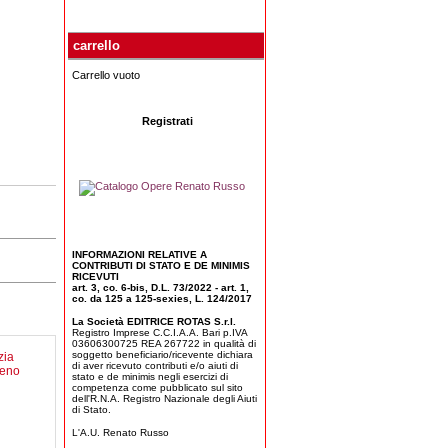
carrello
Carrello vuoto
Registrati
INFORMAZIONI RELATIVE A
CONTRIBUTI DI STATO E DE MINIMIS
RICEVUTI
art. 3, co. 6-bis, D.L. 73/2022 - art. 1,
co. da 125 a 125-sexies, L. 124/2017
La Società EDITRICE ROTAS S.r.l.
Registro Imprese C.C.I.A.A. Bari p.IVA
03606300725 REA 267722 in qualità di
soggetto beneficiario/ricevente dichiara
di aver ricevuto contributi e/o aiuti di
stato e de minimis negli esercizi di
competenza come pubblicato sul sito
dell'R.N.A. Registro Nazionale degli Aiuti
di Stato.
L'A.U. Renato Russo