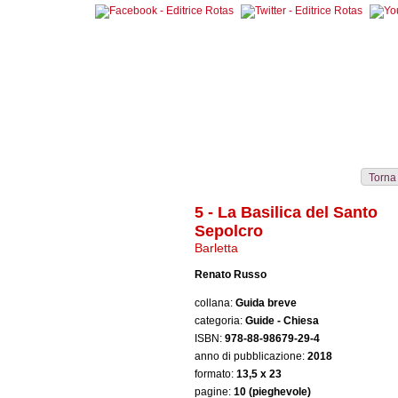
Collane
Autori
Librerie
Notizie
Eventi
Rass
Torna
5 - La Basilica del Santo
Sepolcro
Barletta
Renato Russo
collana:
Guida breve
categoria:
Guide - Chiesa
ISBN:
978-88-98679-29-4
anno di pubblicazione:
2018
formato:
13,5 x 23
pagine:
10 (pieghevole)