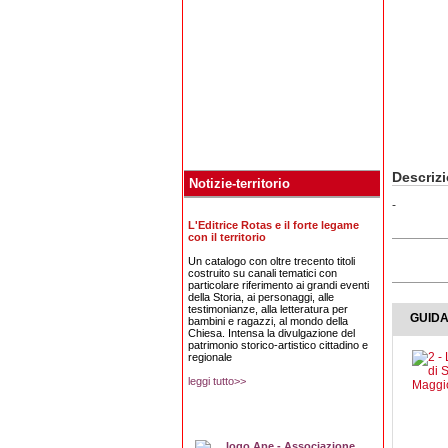
Descriz
Notizie-territorio
-
L'Editrice Rotas e il forte legame
con il territorio
Un catalogo con oltre trecento titoli
costruito su canali tematici con
particolare riferimento ai grandi eventi
della Storia, ai personaggi, alle
testimonianze, alla letteratura per
GUID
bambini e ragazzi, al mondo della
Chiesa. Intensa la divulgazione del
patrimonio storico-artistico cittadino e
regionale
leggi tutto>>