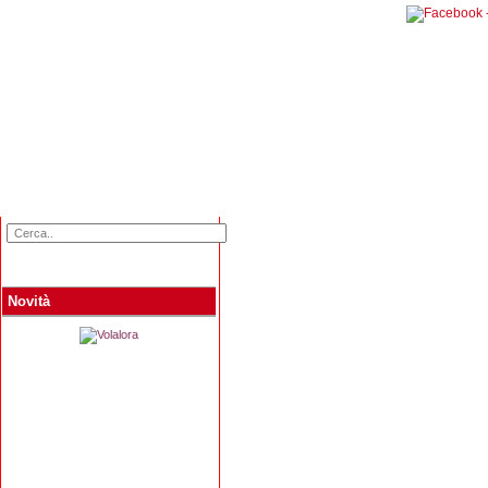
Home
Categorie
Collane
Autori
L
Novità