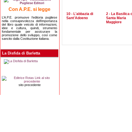
Con A.P.E. si legge
10 - L'abbazia di
2 - La Basilica d
L’A.P.E. promuove l’editoria pugliese
Sant'Adoeno
Santa Maria
nella consapevolezza dell’importanza
Maggiore
del libro quale veicolo di informazioni,
idee e cultura, quindi, strumento
fondamentale per assicurare la
promozione dello sviluppo, così come
sancito dalla Costituzione italiana.
La Disfida di Barletta
sito precedente
Editrice Rotas
Via Risorgimento, 8 - 76121 Barletta (BT) - 
Copyright 