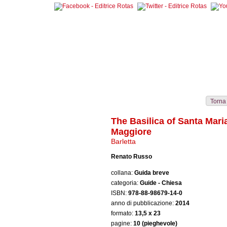
Collane
Autori
Librerie
Notizie
Eventi
Rass
Torna
The Basilica of Santa Mari
Maggiore
Barletta
Renato Russo
collana:
Guida breve
categoria:
Guide - Chiesa
ISBN:
978-88-98679-14-0
anno di pubblicazione:
2014
formato:
13,5 x 23
pagine:
10 (pieghevole)