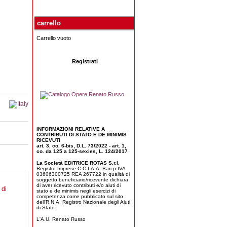
carrello
Carrello vuoto
Registrati
INFORMAZIONI RELATIVE A
CONTRIBUTI DI STATO E DE MINIMIS
RICEVUTI
art. 3, co. 6-bis, D.L. 73/2022 - art. 1,
co. da 125 a 125-sexies, L. 124/2017
La Società EDITRICE ROTAS S.r.l.
Registro Imprese C.C.I.A.A. Bari p.IVA
03606300725 REA 267722 in qualità di
soggetto beneficiario/ricevente dichiara
di aver ricevuto contributi e/o aiuti di
stato e de minimis negli esercizi di
competenza come pubblicato sul sito
dell'R.N.A. Registro Nazionale degli Aiuti
di Stato.
L'A.U. Renato Russo