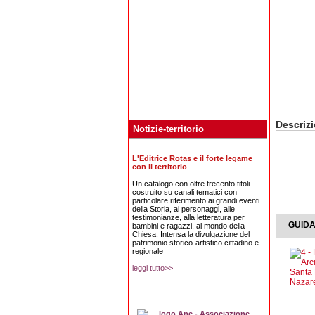
Descriz
Notizie-territorio
L'Editrice Rotas e il forte legame
con il territorio
Un catalogo con oltre trecento titoli
costruito su canali tematici con
particolare riferimento ai grandi eventi
della Storia, ai personaggi, alle
testimonianze, alla letteratura per
GUID
bambini e ragazzi, al mondo della
Chiesa. Intensa la divulgazione del
patrimonio storico-artistico cittadino e
regionale
leggi tutto>>