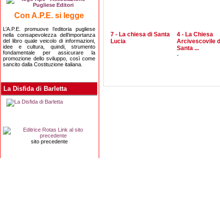
Con A.P.E. si legge
L’A.P.E. promuove l’editoria pugliese
7 - La chiesa di Santa
4 - La Chiesa
nella consapevolezza dell’importanza
del libro quale veicolo di informazioni,
Lucia
Arcivescovile d
idee e cultura, quindi, strumento
Santa ...
fondamentale per assicurare la
-
promozione dello sviluppo, così come
sancito dalla Costituzione italiana.
La Disfida di Barletta
sito precedente
Editrice Rotas
Via Risorgimento, 8 - 76121 Barletta (BT) - 
Copyright 