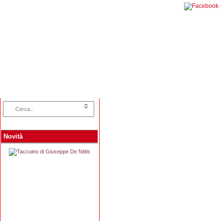
Home
Categorie
Collane
Autori
L
Novità