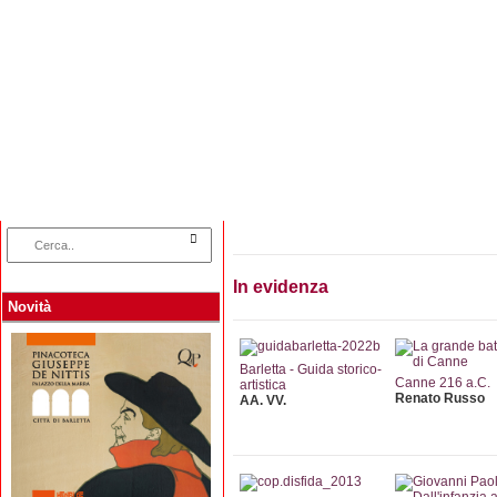
Home
Categorie
Collane
Autori
L
In evidenza
Novità
Barletta - Guida storico-
Canne 216 a.C.
artistica
Renato Russo
AA. VV.