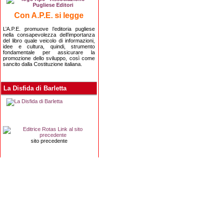
Con A.P.E. si legge
L’A.P.E. promuove l’editoria pugliese
nella consapevolezza dell’importanza
del libro quale veicolo di informazioni,
idee e cultura, quindi, strumento
fondamentale per assicurare la
promozione dello sviluppo, così come
sancito dalla Costituzione italiana.
La Disfida di Barletta
sito precedente
Editrice Rotas
Via Risorgimento, 8 - 76121 Barletta (BT) - 
Copyright 