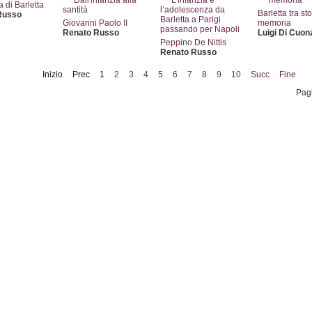
a di Barletta
Barletta tra sto
Russo
Giovanni Paolo II
memoria
Renato Russo
Luigi Di Cuon
Peppino De Nittis
Renato Russo
Inizio
Prec
1
2
3
4
5
6
7
8
9
10
Succ
Fine
Pagi