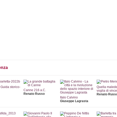
Collane
Autori
Librerie
Notizie
Eventi
Rass
enza
- Guida storico-
Quella malede
Canne 216 a.C.
voglia di vinc
Renato Russo
Renato Russ
Italo Calvino
Giuseppe Lagrasta