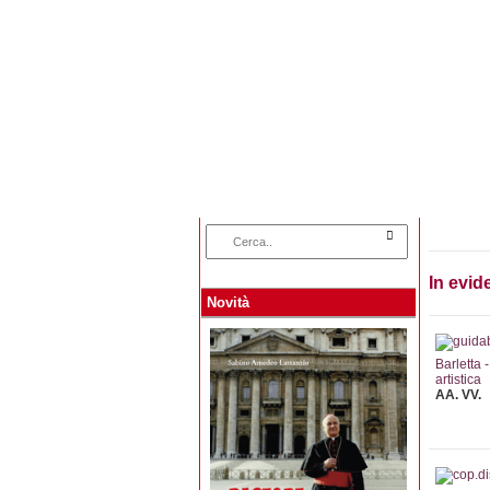
Home
Categorie
In evid
Novità
Barletta 
artistica
AA. VV.