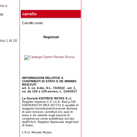
ria e
carrello
zo
Carrello vuoto
Registrati
na 1 di 16
INFORMAZIONI RELATIVE A
CONTRIBUTI DI STATO E DE MINIMIS
RICEVUTI
art. 3, co. 6-bis, D.L. 73/2022 - art. 1,
co. da 125 a 125-sexies, L. 124/2017
La Società EDITRICE ROTAS S.r.l.
Registro Imprese C.C.I.A.A. Bari p.IVA
03606300725 REA 267722 in qualità di
soggetto beneficiario/ricevente dichiara
di aver ricevuto contributi e/o aiuti di
stato e de minimis negli esercizi di
competenza come pubblicato sul sito
dell'R.N.A. Registro Nazionale degli Aiuti
di Stato.
L'A.U. Renato Russo