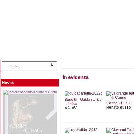
Home
Categorie
Collane
Autori
L
In evidenza
Novità
Barletta - Guida storico-
Canne 216 a.C.
artistica
Renato Russo
AA. VV.