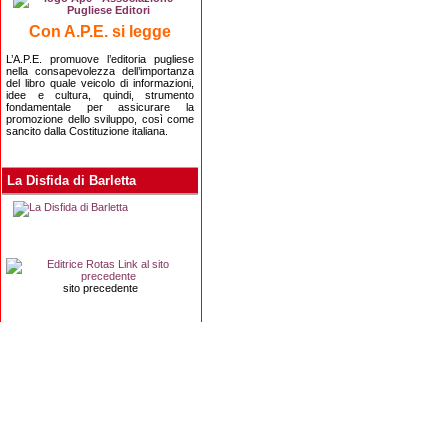
Con A.P.E. si legge
L’A.P.E. promuove l’editoria pugliese
nella consapevolezza dell’importanza
del libro quale veicolo di informazioni,
idee e cultura, quindi, strumento
fondamentale per assicurare la
promozione dello sviluppo, così come
sancito dalla Costituzione italiana.
La Disfida di Barletta
sito precedente
Editrice Rotas
Via Risorgimento, 8 - 76121 Barletta (BT) - 
Copyright 