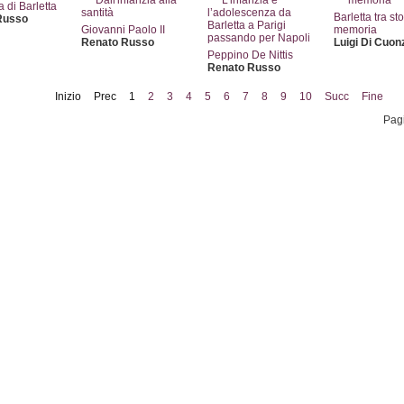
a di Barletta
Barletta tra sto
Russo
Giovanni Paolo II
memoria
Renato Russo
Luigi Di Cuon
Peppino De Nittis
Renato Russo
Inizio
Prec
1
2
3
4
5
6
7
8
9
10
Succ
Fine
Pagi