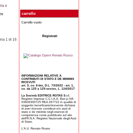
ria e
carrello
zo
Carrello vuoto
Registrati
na 1 di 16
INFORMAZIONI RELATIVE A
CONTRIBUTI DI STATO E DE MINIMIS
RICEVUTI
art. 3, co. 6-bis, D.L. 73/2022 - art. 1,
co. da 125 a 125-sexies, L. 124/2017
La Società EDITRICE ROTAS S.r.l.
Registro Imprese C.C.I.A.A. Bari p.IVA
03606300725 REA 267722 in qualità di
soggetto beneficiario/ricevente dichiara
di aver ricevuto contributi e/o aiuti di
stato e de minimis negli esercizi di
competenza come pubblicato sul sito
dell'R.N.A. Registro Nazionale degli Aiuti
di Stato.
L'A.U. Renato Russo