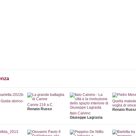
Collane
Autori
Librerie
Notizie
Eventi
Rass
enza
- Guida storico-
Quella malede
Canne 216 a.C.
voglia di vinc
Renato Russo
Renato Russ
Italo Calvino
Giuseppe Lagrasta