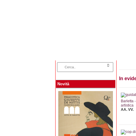
Home
Categorie
In evid
Novità
Barletta 
artistica
AA. VV.