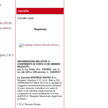
o
carrello
Carrello vuoto
a storico-
Registrati
gina 1 di 2
INFORMAZIONI RELATIVE A
CONTRIBUTI DI STATO E DE MINIMIS
RICEVUTI
art. 3, co. 6-bis, D.L. 73/2022 - art. 1,
co. da 125 a 125-sexies, L. 124/2017
La Società EDITRICE ROTAS S.r.l.
Registro Imprese C.C.I.A.A. Bari p.IVA
03606300725 REA 267722 in qualità di
soggetto beneficiario/ricevente dichiara
di aver ricevuto contributi e/o aiuti di
stato e de minimis negli esercizi di
competenza come pubblicato sul sito
dell'R.N.A. Registro Nazionale degli Aiuti
di Stato.
L'A.U. Renato Russo