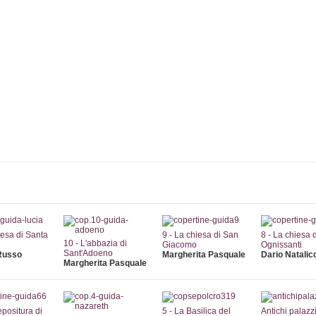
Collane
Autori
Librerie
Notizie
Eventi
Rass
iesa di Santa
9 - La chiesa di San
8 - La chiesa d
10 - L'abbazia di
Giacomo
Ognissanti
Sant'Adoeno
Russo
Margherita Pasquale
Dario Natalic
Margherita Pasquale
epositura di
5 - La Basilica del
Antichi palazzi