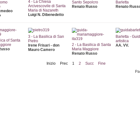
4 - La Chiesa
como
Santo Sepolcro
Barletta
Arcivescovile di Santa
e
Renato Russo
Renato Russ
Maria di Nazareth
Amedeo
Luigi N. Dibenedetto
o
3 - La Basilica di San
Barletta - Guid
ica of Santa
Pietro
artistica
ggiore
2 - La Basilica di Santa
Irene Frisari - don
AA. VV.
Russo
Maria Maggiore
Mauro Camero
Renato Russo
Inizio
Prec
1
2
Succ
Fine
Pa