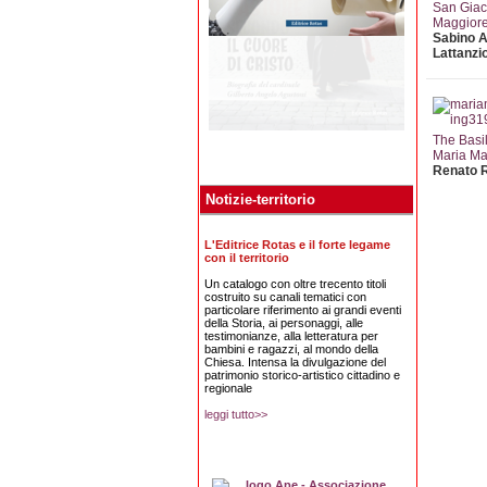
San Gia
Maggior
Sabino 
Lattanzi
The Basil
Maria Ma
Renato 
Notizie-territorio
L'Editrice Rotas e il forte legame
con il territorio
Un catalogo con oltre trecento titoli
costruito su canali tematici con
particolare riferimento ai grandi eventi
della Storia, ai personaggi, alle
testimonianze, alla letteratura per
bambini e ragazzi, al mondo della
Chiesa. Intensa la divulgazione del
patrimonio storico-artistico cittadino e
regionale
leggi tutto>>