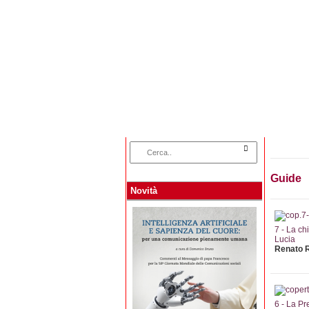
Home
Categorie
Guide
Novità
7 - La ch
Lucia
Renato 
6 - La Pr